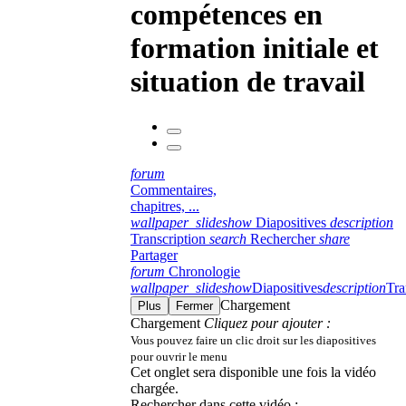
compétences en
formation initiale et
situation de travail
forum
Commentaires,
chapitres, ...
wallpaper_slideshow
Diapositives
description
Transcription
search
Rechercher
share
Partager
forum
Chronologie
wallpaper_slideshow
Diapositives
description
Tra
Chargement
Plus
Fermer
Chargement
Cliquez pour ajouter :
Vous pouvez faire un clic droit sur les diapositives
pour ouvrir le menu
Cet onglet sera disponible une fois la vidéo
chargée.
Rechercher dans cette vidéo :