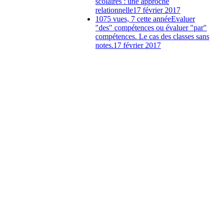
scolaires : une approche
relationnelle
17 février 2017
1075 vues, 7 cette année
Evaluer
"des" compétences ou évaluer "par"
compétences. Le cas des classes sans
notes.
17 février 2017