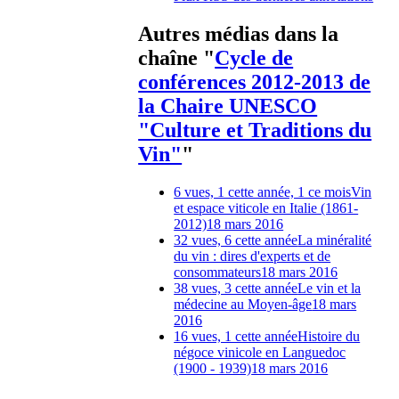
Autres médias dans la
chaîne "
Cycle de
conférences 2012-2013 de
la Chaire UNESCO
"Culture et Traditions du
Vin"
"
6 vues, 1 cette année, 1 ce mois
Vin
et espace viticole en Italie (1861-
2012)
18 mars 2016
32 vues, 6 cette année
La minéralité
du vin : dires d'experts et de
consommateurs
18 mars 2016
38 vues, 3 cette année
Le vin et la
médecine au Moyen-âge
18 mars
2016
16 vues, 1 cette année
Histoire du
négoce vinicole en Languedoc
(1900 - 1939)
18 mars 2016