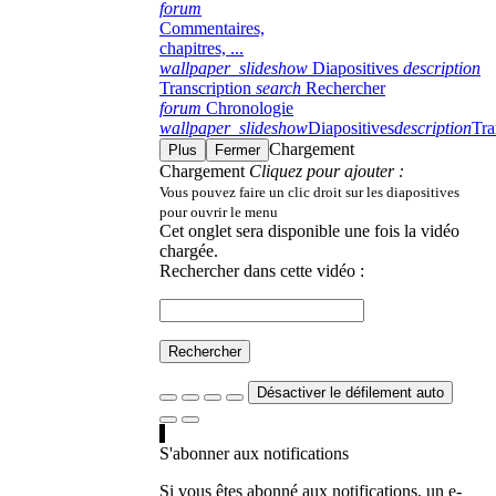
forum
Commentaires,
chapitres, ...
wallpaper_slideshow
Diapositives
description
Transcription
search
Rechercher
forum
Chronologie
wallpaper_slideshow
Diapositives
description
Tra
Chargement
Plus
Fermer
Chargement
Cliquez pour ajouter :
Vous pouvez faire un clic droit sur les diapositives
pour ouvrir le menu
Cet onglet sera disponible une fois la vidéo
chargée.
Rechercher dans cette vidéo :
Rechercher
Désactiver le défilement auto
S'abonner aux notifications
Si vous êtes abonné aux notifications, un e-