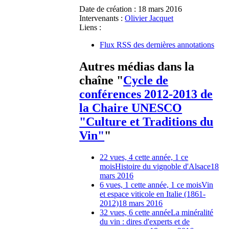
Date de création :
18 mars 2016
Intervenants :
Olivier Jacquet
Liens :
Flux RSS des dernières annotations
Autres médias dans la
chaîne "
Cycle de
conférences 2012-2013 de
la Chaire UNESCO
"Culture et Traditions du
Vin"
"
22 vues, 4 cette année, 1 ce
mois
Histoire du vignoble d'Alsace
18
mars 2016
6 vues, 1 cette année, 1 ce mois
Vin
et espace viticole en Italie (1861-
2012)
18 mars 2016
32 vues, 6 cette année
La minéralité
du vin : dires d'experts et de