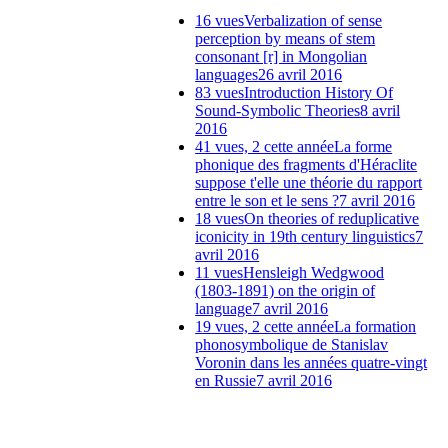
16 vues
Verbalization of sense
perception by means of stem
consonant [r] in Mongolian
languages
26 avril 2016
83 vues
Introduction History Of
Sound-Symbolic Theories
8 avril
2016
41 vues, 2 cette année
La forme
phonique des fragments d'Héraclite
suppose t'elle une théorie du rapport
entre le son et le sens ?
7 avril 2016
18 vues
On theories of reduplicative
iconicity in 19th century linguistics
7
avril 2016
11 vues
Hensleigh Wedgwood
(1803-1891) on the origin of
language
7 avril 2016
19 vues, 2 cette année
La formation
phonosymbolique de Stanislav
Voronin dans les années quatre-vingt
en Russie
7 avril 2016