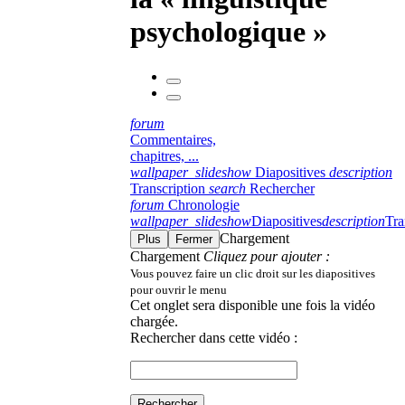
psychologique »
forum
Commentaires,
chapitres, ...
wallpaper_slideshow
Diapositives
description
Transcription
search
Rechercher
forum
Chronologie
wallpaper_slideshow
Diapositives
description
Tra
Chargement
Plus
Fermer
Chargement
Cliquez pour ajouter :
Vous pouvez faire un clic droit sur les diapositives
pour ouvrir le menu
Cet onglet sera disponible une fois la vidéo
chargée.
Rechercher dans cette vidéo :
Rechercher