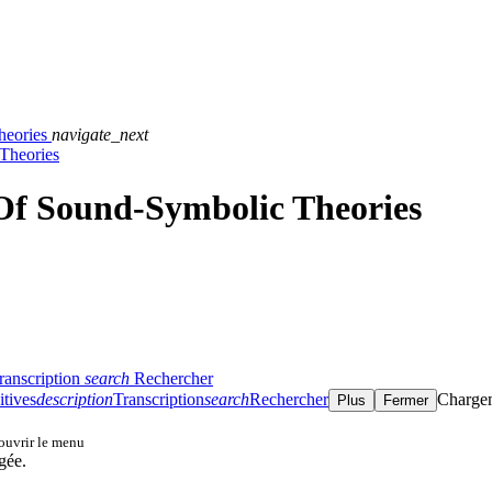
heories
navigate_next
Theories
 Of Sound-Symbolic Theories
ranscription
search
Rechercher
itives
description
Transcription
search
Rechercher
Charge
Plus
Fermer
 ouvrir le menu
gée.