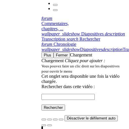
forum
Commentaires,
chapitres, ...
wallpaper_slideshow
Diapositives
description
Transcription
search
Rechercher
forum
Chronologie
wallpaper_slideshow
Diapositives
description
Tra
Chargement
Plus
Fermer
Chargement
Cliquez pour ajouter :
Vous pouvez faire un clic droit sur les diapositives
pour ouvrir le menu
Cet onglet sera disponible une fois la vidéo
chargée.
Rechercher dans cette vidéo :
Rechercher
Désactiver le défilement auto