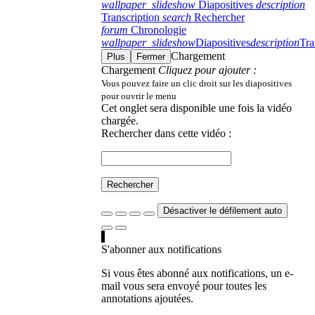
wallpaper_slideshow
Diapositives
description
Transcription
search
Rechercher
forum
Chronologie
wallpaper_slideshow
Diapositives
description
Tra
Chargement
Plus
Fermer
Chargement
Cliquez pour ajouter :
Vous pouvez faire un clic droit sur les diapositives
pour ouvrir le menu
Cet onglet sera disponible une fois la vidéo
chargée.
Rechercher dans cette vidéo :
Rechercher
Désactiver le défilement auto
S'abonner aux notifications
Si vous êtes abonné aux notifications, un e-
mail vous sera envoyé pour toutes les
annotations ajoutées.