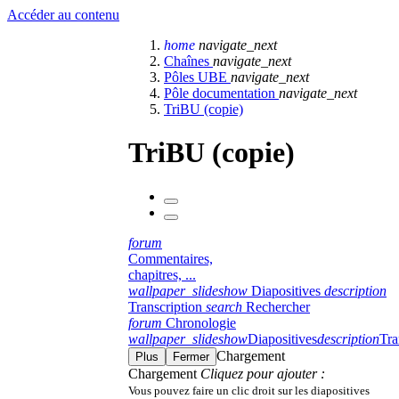
Accéder au contenu
home
navigate_next
Chaînes
navigate_next
Pôles UBE
navigate_next
Pôle documentation
navigate_next
TriBU (copie)
TriBU (copie)
forum
Commentaires,
chapitres, ...
wallpaper_slideshow
Diapositives
description
Transcription
search
Rechercher
forum
Chronologie
wallpaper_slideshow
Diapositives
description
Tra
Chargement
Plus
Fermer
Chargement
Cliquez pour ajouter :
Vous pouvez faire un clic droit sur les diapositives