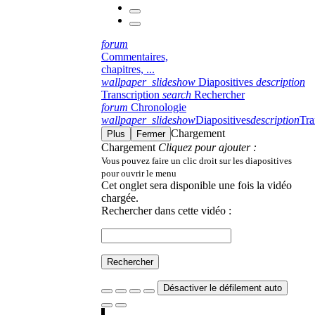
forum
Commentaires,
chapitres, ...
wallpaper_slideshow
Diapositives
description
Transcription
search
Rechercher
forum
Chronologie
wallpaper_slideshow
Diapositives
description
Tra
Chargement
Plus
Fermer
Chargement
Cliquez pour ajouter :
Vous pouvez faire un clic droit sur les diapositives
pour ouvrir le menu
Cet onglet sera disponible une fois la vidéo
chargée.
Rechercher dans cette vidéo :
Rechercher
Désactiver le défilement auto