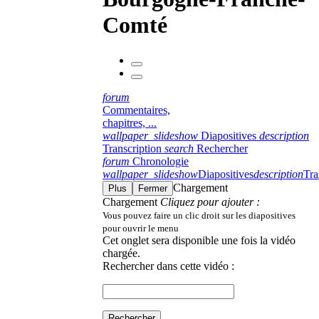
Comté
forum
Commentaires,
chapitres, ...
wallpaper_slideshow
Diapositives
description
Transcription
search
Rechercher
forum
Chronologie
wallpaper_slideshow
Diapositives
description
Tra
Chargement
Plus
Fermer
Chargement
Cliquez pour ajouter :
Vous pouvez faire un clic droit sur les diapositives
pour ouvrir le menu
Cet onglet sera disponible une fois la vidéo
chargée.
Rechercher dans cette vidéo :
Rechercher