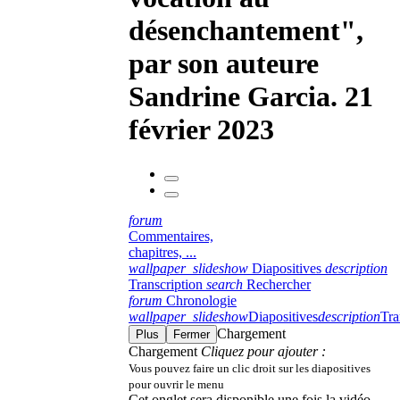
désenchantement",
par son auteure
Sandrine Garcia. 21
février 2023
forum
Commentaires,
chapitres, ...
wallpaper_slideshow
Diapositives
description
Transcription
search
Rechercher
forum
Chronologie
wallpaper_slideshow
Diapositives
description
Tra
Chargement
Plus
Fermer
Chargement
Cliquez pour ajouter :
Vous pouvez faire un clic droit sur les diapositives
pour ouvrir le menu
Cet onglet sera disponible une fois la vidéo