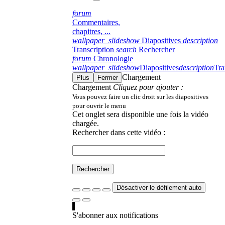
forum
Commentaires,
chapitres, ...
wallpaper_slideshow
Diapositives
description
Transcription
search
Rechercher
forum
Chronologie
wallpaper_slideshow
Diapositives
description
Tra
Chargement
Plus
Fermer
Chargement
Cliquez pour ajouter :
Vous pouvez faire un clic droit sur les diapositives
pour ouvrir le menu
Cet onglet sera disponible une fois la vidéo
chargée.
Rechercher dans cette vidéo :
Rechercher
Désactiver le défilement auto
S'abonner aux notifications