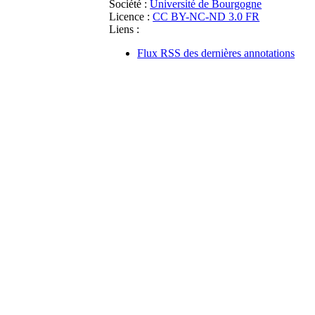
Société :
Université de Bourgogne
Licence :
CC BY-NC-ND 3.0 FR
Liens :
Flux RSS des dernières annotations