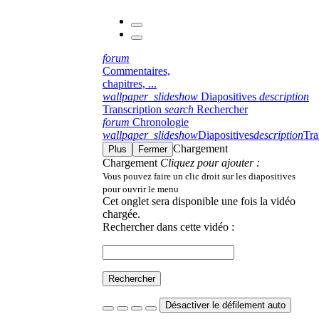
forum
Commentaires,
chapitres, ...
wallpaper_slideshow
Diapositives
description
Transcription
search
Rechercher
forum
Chronologie
wallpaper_slideshow
Diapositives
description
Tra
Chargement
Plus
Fermer
Chargement
Cliquez pour ajouter :
Vous pouvez faire un clic droit sur les diapositives
pour ouvrir le menu
Cet onglet sera disponible une fois la vidéo
chargée.
Rechercher dans cette vidéo :
Rechercher
Désactiver le défilement auto