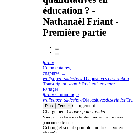
éducation ? -
Nathanaël Friant -
Première partie
forum
Commentaires,
chapitres, ...
wallpaper_slideshow
Diapositives
description
Transcription
search
Rechercher
share
Partager
forum
Chronologie
wallpaper_slideshow
Diapositives
description
Tra
Chargement
Plus
Fermer
Chargement
Cliquez pour ajouter :
Vous pouvez faire un clic droit sur les diapositives
pour ouvrir le menu
Cet onglet sera disponible une fois la vidéo
chargée.