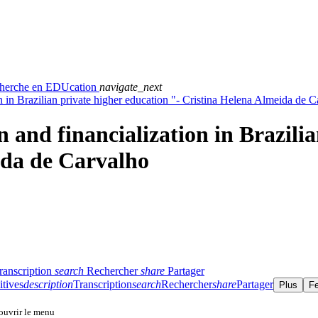
echerche en EDUcation
navigate_next
on in Brazilian private higher education "- Cristina Helena Almeida de 
 and financialization in Brazilia
ida de Carvalho
ranscription
search
Rechercher
share
Partager
itives
description
Transcription
search
Rechercher
share
Partager
Plus
F
 ouvrir le menu