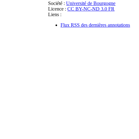
Société :
Université de Bourgogne
Licence :
CC BY-NC-ND 3.0 FR
Liens :
Flux RSS des dernières annotations