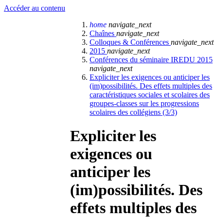
Accéder au contenu
home
navigate_next
Chaînes
navigate_next
Colloques & Conférences
navigate_next
2015
navigate_next
Conférences du séminaire IREDU 2015
navigate_next
Expliciter les exigences ou anticiper les
(im)possibilités. Des effets multiples des
caractéristiques sociales et scolaires des
groupes-classes sur les progressions
scolaires des collégiens (3/3)
Expliciter les
exigences ou
anticiper les
(im)possibilités. Des
effets multiples des