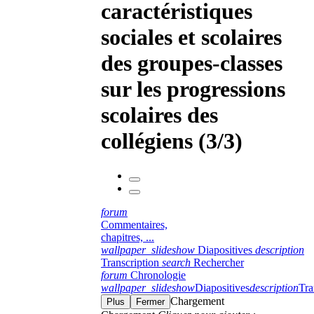
caractéristiques
sociales et scolaires
des groupes-classes
sur les progressions
scolaires des
collégiens (3/3)
forum
Commentaires,
chapitres, ...
wallpaper_slideshow
Diapositives
description
Transcription
search
Rechercher
forum
Chronologie
wallpaper_slideshow
Diapositives
description
Tra
Chargement
Plus
Fermer