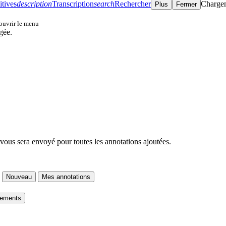
itives
description
Transcription
search
Rechercher
Charge
Plus
Fermer
 ouvrir le menu
gée.
 vous sera envoyé pour toutes les annotations ajoutées.
Nouveau
Mes annotations
gements