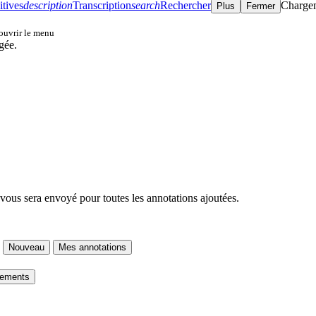
itives
description
Transcription
search
Rechercher
Charge
Plus
Fermer
 ouvrir le menu
gée.
 vous sera envoyé pour toutes les annotations ajoutées.
Nouveau
Mes annotations
gements