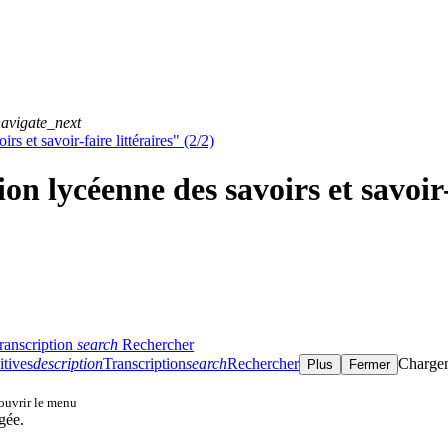
avigate_next
s et savoir-faire littéraires" (2/2)
n lycéenne des savoirs et savoir-f
ranscription
search
Rechercher
itives
description
Transcription
search
Rechercher
Charge
Plus
Fermer
 ouvrir le menu
gée.