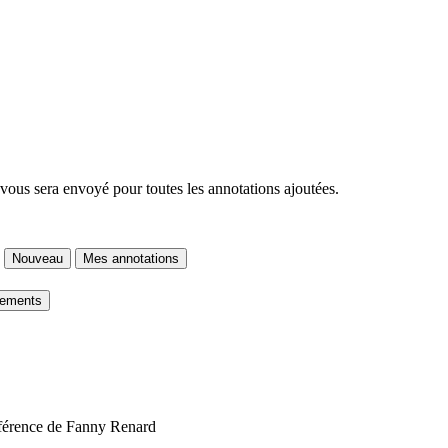
 vous sera envoyé pour toutes les annotations ajoutées.
Nouveau
Mes annotations
gements
onférence de Fanny Renard