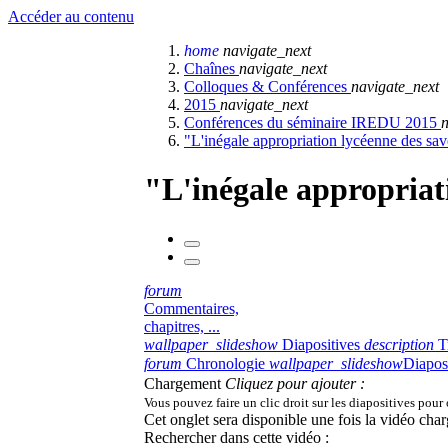
Accéder au contenu
home
navigate_next
Chaînes
navigate_next
Colloques & Conférences
navigate_next
2015
navigate_next
Conférences du séminaire IREDU 2015
n
"L'inégale appropriation lycéenne des savoir
"L'inégale appropriatio
forum
Commentaires,
chapitres, ...
wallpaper_slideshow
Diapositives
description
T
forum
Chronologie
wallpaper_slideshow
Diapos
Chargement
Cliquez pour ajouter :
Vous pouvez faire un clic droit sur les diapositives pour
Cet onglet sera disponible une fois la vidéo char
Rechercher dans cette vidéo :