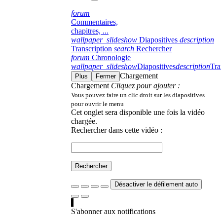
forum
Commentaires,
chapitres, ...
wallpaper_slideshow
Diapositives
description
Transcription
search
Rechercher
forum
Chronologie
wallpaper_slideshow
Diapositives
description
Tra
Chargement
Plus
Fermer
Chargement
Cliquez pour ajouter :
Vous pouvez faire un clic droit sur les diapositives
pour ouvrir le menu
Cet onglet sera disponible une fois la vidéo
chargée.
Rechercher dans cette vidéo :
Rechercher
Désactiver le défilement auto
S'abonner aux notifications