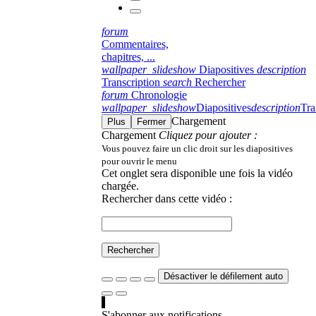
forum
Commentaires,
chapitres, ...
wallpaper_slideshow
Diapositives
description
Transcription
search
Rechercher
forum
Chronologie
wallpaper_slideshow
Diapositives
description
Tra
Chargement
Plus
Fermer
Chargement
Cliquez pour ajouter :
Vous pouvez faire un clic droit sur les diapositives
pour ouvrir le menu
Cet onglet sera disponible une fois la vidéo
chargée.
Rechercher dans cette vidéo :
Rechercher
Désactiver le défilement auto
S'abonner aux notifications