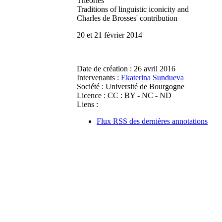
Theories"
Traditions of linguistic iconicity and
Charles de Brosses' contribution
20 et 21 février 2014
Date de création :
26 avril 2016
Intervenants :
Ekaterina Sundueva
Société :
Université de Bourgogne
Licence :
CC : BY - NC - ND
Liens :
Flux RSS des dernières annotations