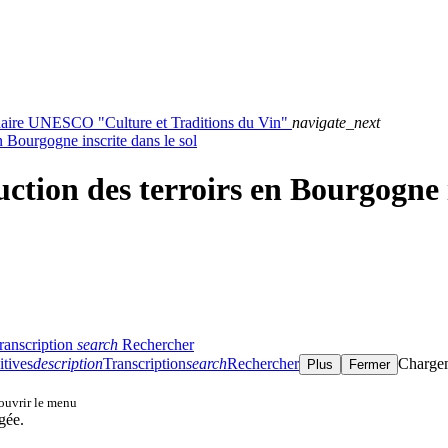
haire UNESCO "Culture et Traditions du Vin"
navigate_next
en Bourgogne inscrite dans le sol
uction des terroirs en Bourgogne i
ranscription
search
Rechercher
itives
description
Transcription
search
Rechercher
Charge
Plus
Fermer
 ouvrir le menu
gée.