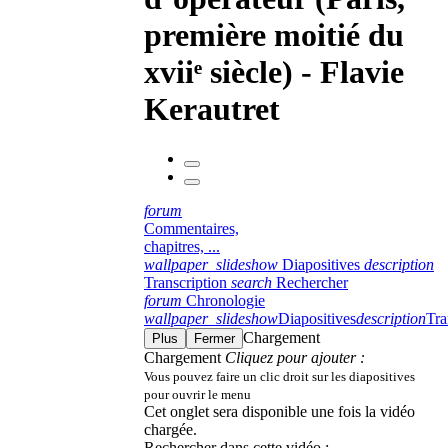
première moitié du
xviiᵉ siècle) - Flavie
Kerautret
forum
Commentaires,
chapitres, ...
wallpaper_slideshow
Diapositives
description
Transcription
search
Rechercher
forum
Chronologie
wallpaper_slideshow
Diapositives
description
Tra
Chargement
Plus
Fermer
Chargement
Cliquez pour ajouter :
Vous pouvez faire un clic droit sur les diapositives
pour ouvrir le menu
Cet onglet sera disponible une fois la vidéo
chargée.
Rechercher dans cette vidéo :