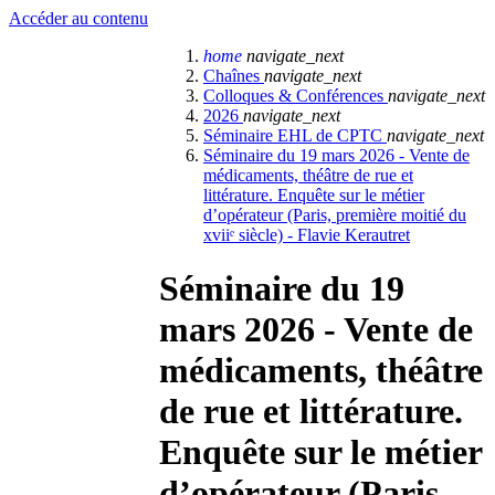
Accéder au contenu
home
navigate_next
Chaînes
navigate_next
Colloques & Conférences
navigate_next
2026
navigate_next
Séminaire EHL de CPTC
navigate_next
Séminaire du 19 mars 2026 - Vente de
médicaments, théâtre de rue et
littérature. Enquête sur le métier
d’opérateur (Paris, première moitié du
xviiᵉ siècle) - Flavie Kerautret
Séminaire du 19
mars 2026 - Vente de
médicaments, théâtre
de rue et littérature.
Enquête sur le métier
d’opérateur (Paris,