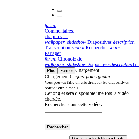
forum
Commentaires,
chapitres, ...
wallpaper_slideshow
Diapositives
description
Transcription
search
Rechercher
share
Partager
forum
Chronologie
wallpaper_slideshow
Diapositives
description
Tra
Chargement
Plus
Fermer
Chargement
Cliquez pour ajouter :
Vous pouvez faire un clic droit sur les diapositives
pour ouvrir le menu
Cet onglet sera disponible une fois la vidéo
chargée.
Rechercher dans cette vidéo :
Rechercher
Désactiver le défilement auto