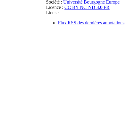
Société :
Université Bourgogne Europe
Licence :
CC BY-NC-ND 3.0 FR
Liens :
Flux RSS des dernières annotations