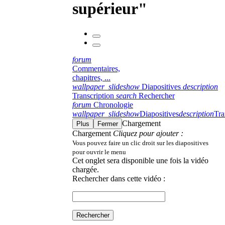
supérieur"
forum
Commentaires,
chapitres, ...
wallpaper_slideshow
Diapositives
description
Transcription
search
Rechercher
forum
Chronologie
wallpaper_slideshow
Diapositives
description
Tra
Chargement
Plus
Fermer
Chargement
Cliquez pour ajouter :
Vous pouvez faire un clic droit sur les diapositives
pour ouvrir le menu
Cet onglet sera disponible une fois la vidéo
chargée.
Rechercher dans cette vidéo :
Rechercher