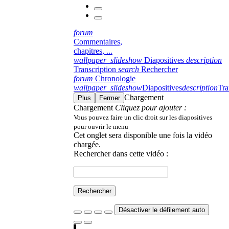
forum
Commentaires,
chapitres, ...
wallpaper_slideshow
Diapositives
description
Transcription
search
Rechercher
forum
Chronologie
wallpaper_slideshow
Diapositives
description
Tra
Chargement
Plus
Fermer
Chargement
Cliquez pour ajouter :
Vous pouvez faire un clic droit sur les diapositives
pour ouvrir le menu
Cet onglet sera disponible une fois la vidéo
chargée.
Rechercher dans cette vidéo :
Rechercher
Désactiver le défilement auto