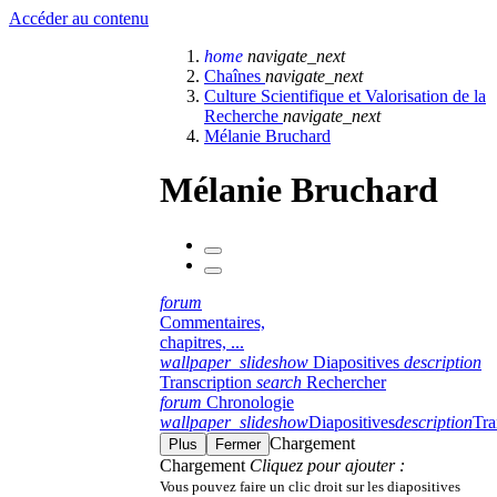
Accéder au contenu
home
navigate_next
Chaînes
navigate_next
Culture Scientifique et Valorisation de la
Recherche
navigate_next
Mélanie Bruchard
Mélanie Bruchard
forum
Commentaires,
chapitres, ...
wallpaper_slideshow
Diapositives
description
Transcription
search
Rechercher
forum
Chronologie
wallpaper_slideshow
Diapositives
description
Tra
Chargement
Plus
Fermer
Chargement
Cliquez pour ajouter :
Vous pouvez faire un clic droit sur les diapositives