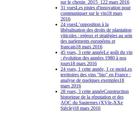
sur le chenin_2015_1
22 mars 2016
31 vues
Les pistes d'innovation pour
communiquer sur le vin
18 mars
2016
24 vues
L’opposition à la
libéralisation des droits de plantation
viticoles : enjeux et stratégies au sein
des parlements européens et
français
18 mars 2016
45 vues, 3 cette année
Le goût du vin
: évolution des années 1980 à nos
jours
18 mars 2016
24 vues, 1 cette année, 1 ce mois
Les
territoires des vins "bio" en France :
analyse de quelques exemples
18
mars 2016
28 vues, 3 cette année
Construction
historique de la réputation et des
AOC du Sauternes (XVIe-XXe
Siècle)
18 mars 2016