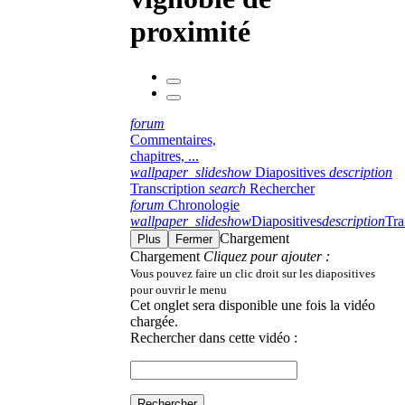
proximité
forum
Commentaires,
chapitres, ...
wallpaper_slideshow
Diapositives
description
Transcription
search
Rechercher
forum
Chronologie
wallpaper_slideshow
Diapositives
description
Tra
Chargement
Plus
Fermer
Chargement
Cliquez pour ajouter :
Vous pouvez faire un clic droit sur les diapositives
pour ouvrir le menu
Cet onglet sera disponible une fois la vidéo
chargée.
Rechercher dans cette vidéo :
Rechercher