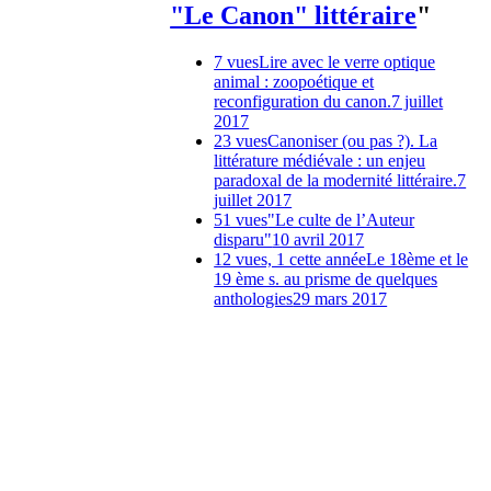
"Le Canon" littéraire
"
7 vues
Lire avec le verre optique
animal : zoopoétique et
reconfiguration du canon.
7 juillet
2017
23 vues
Canoniser (ou pas ?). La
littérature médiévale : un enjeu
paradoxal de la modernité littéraire.
7
juillet 2017
51 vues
"Le culte de l’Auteur
disparu"
10 avril 2017
12 vues, 1 cette année
Le 18ème et le
19 ème s. au prisme de quelques
anthologies
29 mars 2017