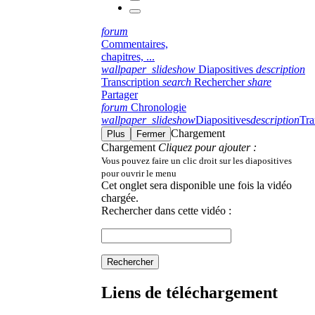
forum
Commentaires,
chapitres, ...
wallpaper_slideshow
Diapositives
description
Transcription
search
Rechercher
share
Partager
forum
Chronologie
wallpaper_slideshow
Diapositives
description
Tra
Chargement
Plus
Fermer
Chargement
Cliquez pour ajouter :
Vous pouvez faire un clic droit sur les diapositives
pour ouvrir le menu
Cet onglet sera disponible une fois la vidéo
chargée.
Rechercher dans cette vidéo :
Rechercher
Liens de téléchargement