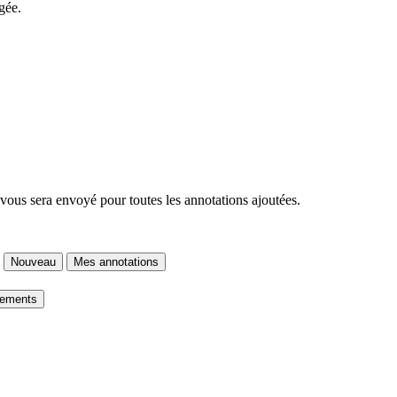
gée.
 vous sera envoyé pour toutes les annotations ajoutées.
Nouveau
Mes annotations
gements