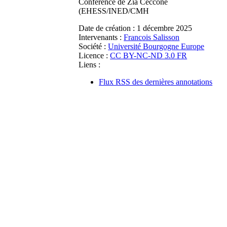
Conférence de Zïa Ceccone
(EHESS/INED/CMH
Date de création :
1 décembre 2025
Intervenants :
Francois Salisson
Société :
Université Bourgogne Europe
Licence :
CC BY-NC-ND 3.0 FR
Liens :
Flux RSS des dernières annotations