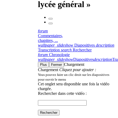
lycée général »
forum
Commentaires,
chapitres, ...
wallpaper_slideshow
Diapositives
description
Transcription
search
Rechercher
forum
Chronologie
wallpaper_slideshow
Diapositives
description
Tra
Chargement
Plus
Fermer
Chargement
Cliquez pour ajouter :
Vous pouvez faire un clic droit sur les diapositives
pour ouvrir le menu
Cet onglet sera disponible une fois la vidéo
chargée.
Rechercher dans cette vidéo :
Rechercher