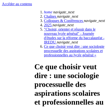
Accéder au contenu
home
navigate_next
Chaînes
navigate_next
Colloques & Conférences
navigate_next
2025
navigate_next
"Choisir, orienter et réussir dans le
nouveau lycée général" - Journée
d'études sur la réforme du baccalauréat -
IREDU
navigate_next
Ce que choisir veut dire : une sociologie
processuelle des aspirations scolaires et
professionnelles au lycée général »
Ce que choisir veut
dire : une sociologie
processuelle des
aspirations scolaires
et professionnelles au