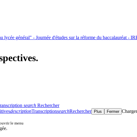
veau lycée général" - Journée d'études sur la réforme du baccalauréat -
spectives.
ranscription
search
Rechercher
itives
description
Transcription
search
Rechercher
Charge
Plus
Fermer
 ouvrir le menu
gée.