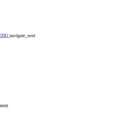
 IREDU
navigate_next
ment