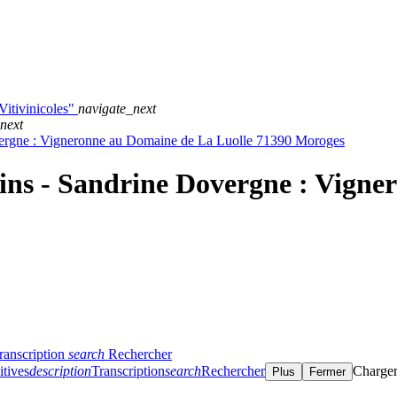
itivinicoles"
navigate_next
next
Dovergne : Vigneronne au Domaine de La Luolle 71390 Moroges
s vins - Sandrine Dovergne : Vig
ranscription
search
Rechercher
itives
description
Transcription
search
Rechercher
Charge
Plus
Fermer