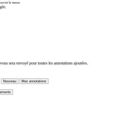
 ouvrir le menu
gée.
 vous sera envoyé pour toutes les annotations ajoutées.
Nouveau
Mes annotations
gements