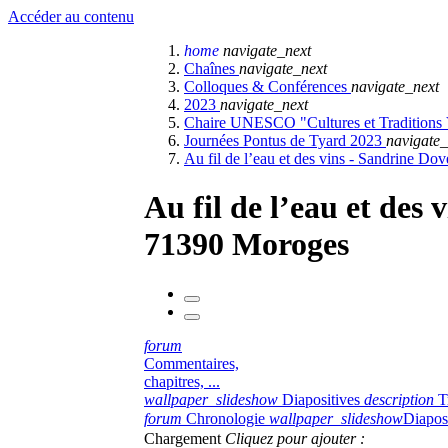
Accéder au contenu
home
navigate_next
Chaînes
navigate_next
Colloques & Conférences
navigate_next
2023
navigate_next
Chaire UNESCO "Cultures et Traditions V
Journées Pontus de Tyard 2023
navigate_
Au fil de l’eau et des vins - Sandrine 
Au fil de l’eau et de
71390 Moroges
forum
Commentaires,
chapitres, ...
wallpaper_slideshow
Diapositives
description
T
forum
Chronologie
wallpaper_slideshow
Diapos
Chargement
Cliquez pour ajouter :