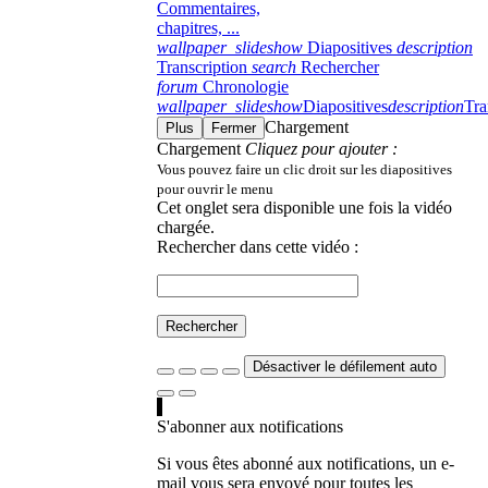
Commentaires,
chapitres, ...
wallpaper_slideshow
Diapositives
description
Transcription
search
Rechercher
forum
Chronologie
wallpaper_slideshow
Diapositives
description
Tra
Chargement
Plus
Fermer
Chargement
Cliquez pour ajouter :
Vous pouvez faire un clic droit sur les diapositives
pour ouvrir le menu
Cet onglet sera disponible une fois la vidéo
chargée.
Rechercher dans cette vidéo :
Rechercher
Désactiver le défilement auto
S'abonner aux notifications
Si vous êtes abonné aux notifications, un e-
mail vous sera envoyé pour toutes les