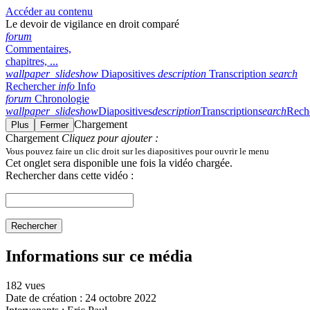
Accéder au contenu
Le devoir de vigilance en droit comparé
forum
Commentaires,
chapitres, ...
wallpaper_slideshow
Diapositives
description
Transcription
search
Rechercher
info
Info
forum
Chronologie
wallpaper_slideshow
Diapositives
description
Transcription
search
Rech
Chargement
Plus
Fermer
Chargement
Cliquez pour ajouter :
Vous pouvez faire un clic droit sur les diapositives pour ouvrir le menu
Cet onglet sera disponible une fois la vidéo chargée.
Rechercher dans cette vidéo :
Rechercher
Informations sur ce média
182 vues
Date de création :
24 octobre 2022