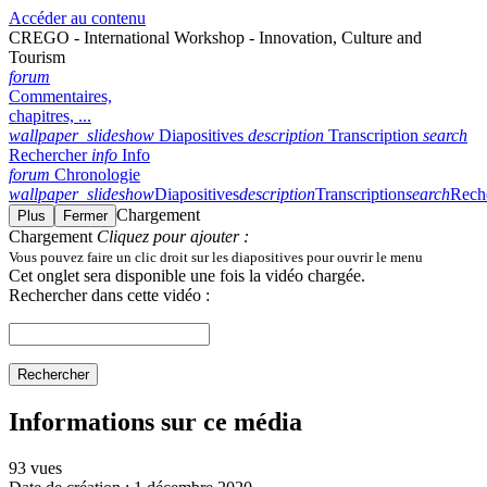
Accéder au contenu
CREGO - International Workshop - Innovation, Culture and
Tourism
forum
Commentaires,
chapitres, ...
wallpaper_slideshow
Diapositives
description
Transcription
search
Rechercher
info
Info
forum
Chronologie
wallpaper_slideshow
Diapositives
description
Transcription
search
Rech
Chargement
Plus
Fermer
Chargement
Cliquez pour ajouter :
Vous pouvez faire un clic droit sur les diapositives pour ouvrir le menu
Cet onglet sera disponible une fois la vidéo chargée.
Rechercher dans cette vidéo :
Rechercher
Informations sur ce média
93 vues