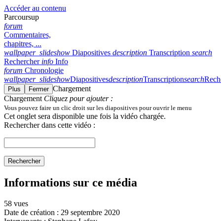
Accéder au contenu
Parcoursup
forum
Commentaires,
chapitres, ...
wallpaper_slideshow
Diapositives
description
Transcription
search
Rechercher
info
Info
forum
Chronologie
wallpaper_slideshow
Diapositives
description
Transcription
search
Rech
Chargement
Plus
Fermer
Chargement
Cliquez pour ajouter :
Vous pouvez faire un clic droit sur les diapositives pour ouvrir le menu
Cet onglet sera disponible une fois la vidéo chargée.
Rechercher dans cette vidéo :
Rechercher
Informations sur ce média
58 vues
Date de création :
29 septembre 2020