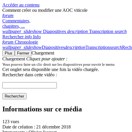
Accéder au contenu
Comment créer ou modifier une AOC viticole
forum
Commentaires,
chapitres, ...
wallpaper_slideshow
Diapositives
description
Transcription
search
Rechercher
info
Info
forum
Chronologie
wallpaper_slideshow
Diapositives
description
Transcription
search
Rech
Chargement
Plus
Fermer
Chargement
Cliquez pour ajouter :
Vous pouvez faire un clic droit sur les diapositives pour ouvrir le menu
Cet onglet sera disponible une fois la vidéo chargée.
Rechercher dans cette vidéo :
Rechercher
Informations sur ce média
123 vues
Date de création :
21 décembre 2018