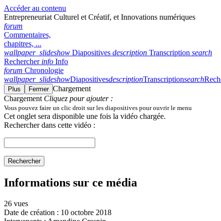
Accéder au contenu
Entrepreneuriat Culturel et Créatif, et Innovations numériques
forum
Commentaires,
chapitres, ...
wallpaper_slideshow
Diapositives
description
Transcription
search
Rechercher
info
Info
forum
Chronologie
wallpaper_slideshow
Diapositives
description
Transcription
search
Rech
Chargement
Plus
Fermer
Chargement
Cliquez pour ajouter :
Vous pouvez faire un clic droit sur les diapositives pour ouvrir le menu
Cet onglet sera disponible une fois la vidéo chargée.
Rechercher dans cette vidéo :
Rechercher
Informations sur ce média
26 vues
Date de création :
10 octobre 2018